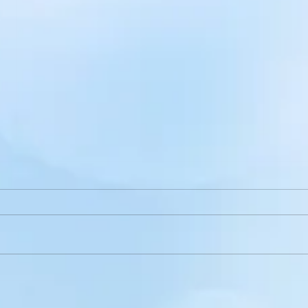
5 Міфів щодо вступу в
МІС
Україні для молоді з
сім
окупованих територій