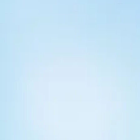
середовища є надзвича