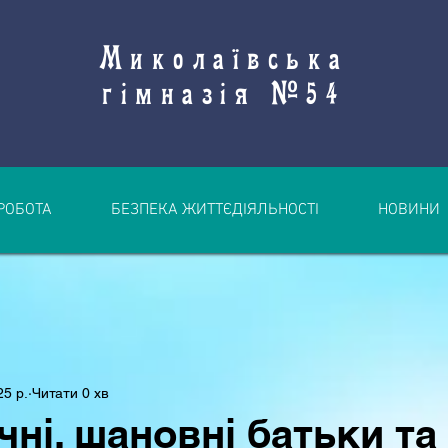
Миколаївська
гімназія №54
РОБОТА
БЕЗПЕКА ЖИТТЄДІЯЛЬНОСТІ
НОВИНИ
25 р.
Читати 0 хв
чні, шановні батьки та