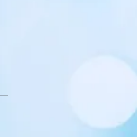
ЯЧНИК Родинно-
ейноговиховання