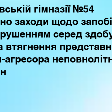
вській гімназії №54
но заходи щодо запоб
рушенням серед здобу
та втягнення представ
-агресора неповнолітн
ян