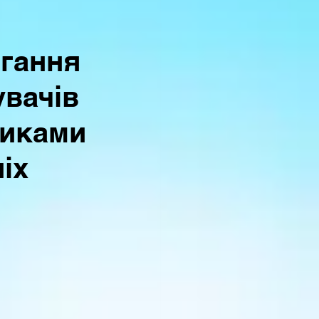
ігання
вачів
никами
іх