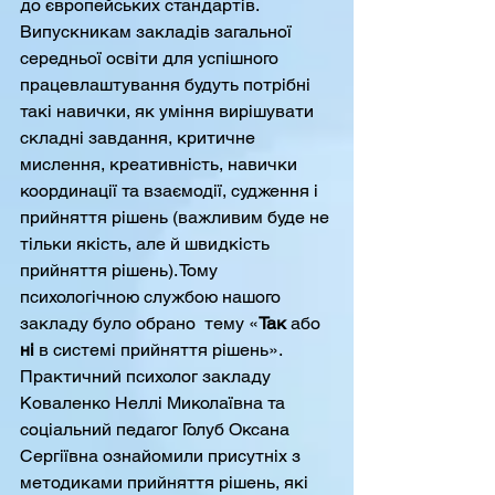
до європейських стандартів. 
Випускникам закладів загальної 
середньої освіти для успішного 
працевлаштування будуть потрібні 
такі навички, як уміння вирішувати 
складні завдання, критичне 
мислення, креативність, навички 
координації та взаємодії, судження і 
прийняття рішень (важливим буде не 
тільки якість, але й швидкість 
прийняття рішень). Тому 
психологічною службою нашого 
закладу було обрано  тему «
Так
 або 
ні
 в системі прийняття рішень». 
Практичний психолог закладу 
Коваленко Неллі Миколаївна та 
соціальний педагог Голуб Оксана 
Сергіївна ознайомили присутніх з 
методиками прийняття рішень, які 