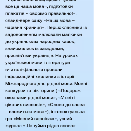
все це наша мова», підготовки 
плакатів «Говорімо правильно!», 
слайд-вернісажу «Наша мова – 
чарівна криниця». Першокласники із 
задоволенням малювали малюнки 
до українських народних казок, 
знайомились із загадками, 
прислів’ями українців. На уроках 
української мови і літератури 
вчителі-філологи провели 
інформаційні хвилинки з історії 
Міжнародного дня рідної мови. Мовні 
конкурси та вікторини ( «Подорож 
океанами рідної мови», «У світі 
цікавих висловів», «Слово до слова 
– зложиться мова»), інтелектуальна 
гра «Мовний вернісаж», усний 
журнал «Шануймо рідне слово» 