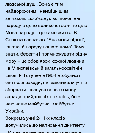
людської душі. Вона є тим 
найдорожчим і найміцнішим 
зв’язком, що з’єднує всі покоління 
народу в одне велике історичне ціле. 
Мова народу – це саме життя. В. 
Сосюра зазначав: “Без мови рідної, 
юначе, й народу нашого нема”. Тому 
знати, берегти і примножувати рідну 
мову – це обов’язок кожної людини.
І в Миколаївській загальноосвітній 
школі І-ІІІ ступенів №54 відбулися 
святкові заходи, які закликали учнів 
зберігати і шанувати свою мову 
заради прийдешніх поколінь, бо з 
нею наше майбутнє і майбутнє 
України.
Зокрема учні 2-11-х класів 
долучились до написання диктанту 
«Рідна, калинова, щира і чудова – 