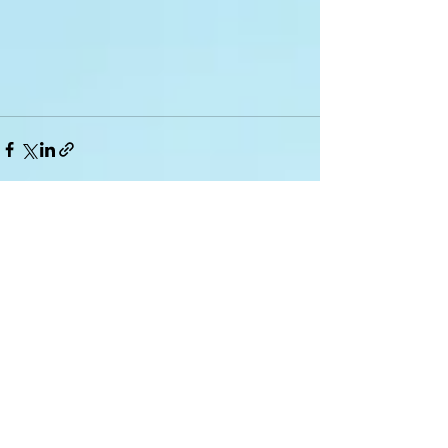
Дивитися всі
Останні пости