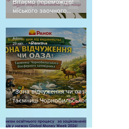
Вітаємо переможців!
міського заочного
конкурсу "Класний
керівник - 2026"
Admin
29 квіт.
Читати 0 хв
”Зона відчуження чи оаза:
таємниці Чорнобильського
біосферного заповідника ”
Admin