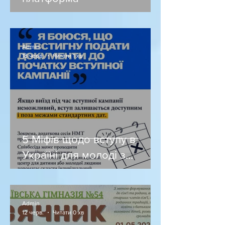
Admin
18 черв.
Читати 1 хв
5 Міфів щодо вступу в
Україні для молоді з
окупованих територій
Admin
12 черв.
Читати 0 хв