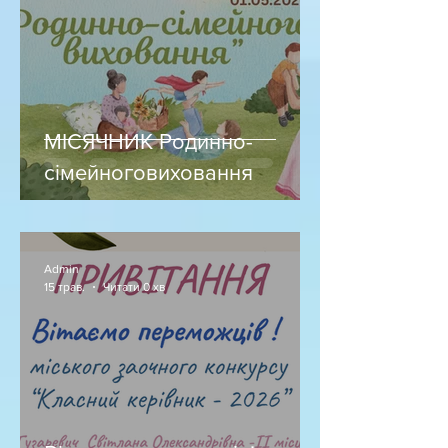
МІСЯЧНИК Родинно-
сімейноговиховання
Admin
15 трав.
Читати 0 хв