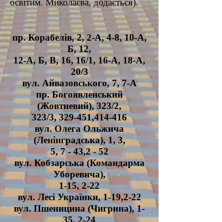
освітим. Миколаєва, додається).
пр. Корабелів, 2, 2-А, 4-8, 10-А,
Б, 12,
12-А, Б, В, 16, 16/1, 16-А, 18-А,
20/3
вул. Айвазовського, 7, 7-А
пр. Богоявленський
(Жовтневий), 323/2,
323/3, 329-451,414-416
вул. Олега Ольжича
(Ленінградська), 1, 3,
5, 7 - 43,2 - 52
вул. Кобзарська (Командарма
Уборевича),
1-15, 2-22
вул. Лесі Українки, 1-19,2-22
вул. Пшеницина (Чигрина), 1-
35, 2-24