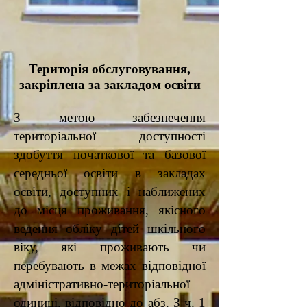
Територія обслуговування,
закріплена за закладом освіти
З метою забезпечення
територіальної доступності
здобуття початкової та базової
середньої освіти в закладах
освіти, доступних і наближених
до місця проживання, якісного
ведення обліку дітей шкільного
віку, які проживають чи
перебувають в межах відповідної
адміністративно-територіальної
одиниці, відповідно до абз. З ч. 1