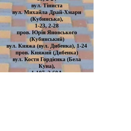
вул. Тіниста
вул. Михайла Драй-Хмари
(Кубинська),
1-23, 2-28
пров. Юрія Яновського
(Кубинський)
вул. Княжа (вул. Дибенка), 1-24
пров. Княжий (Дибенка)
вул. Костя Гордієнка (Бела
Куна),
1-107, 2-60А
вул. Літня, 1-17