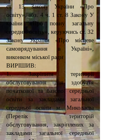
ст. 13 Закону України «Про
освіту», абз. 4 ч. 1 ст. 8 Закону У
країни «Про повну загальну
середню освіту», керуючись ст. 32
Закону України «Про місцеве
самоврядування в Україні»,
виконком міської ради
ВИРІШИВ:
1. Закріпити території
обслуговування для здобуття
початкової та базової середньої
освіти за закладами загальної
середньої освіти м. Миколаєва
(Перелік територій
обслуговування, закріплених за
закладами загальної середньої