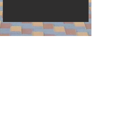
Ми на зв’язку
Наш телефон
0512641247
gymnasium54@ukr.net.