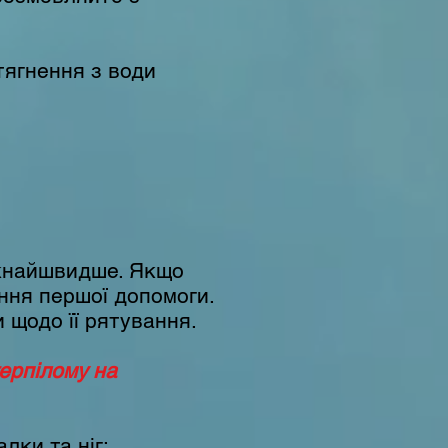
тягнення з води
якнайшвидше. Якщо
ння першої допомоги.
 щодо її рятування.
ерпілому на
лки та ніг;