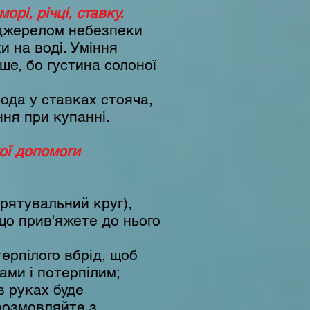
рі, річці, ставку.
 джерелом небезпеки
и на воді. Уміння
ше, бо густина солоної
ода у ставках стояча,
ння при купанні.
ої допомоги
рятувальний круг),
що прив'яжете до нього
ерпілого вбрід, щоб
ами і потерпілим;
в руках буде
 розмовляйте з