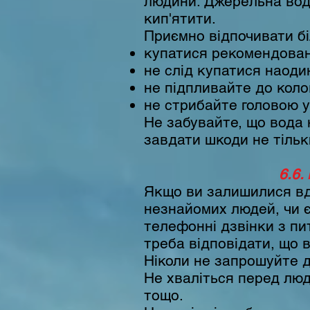
людини. Джерельна вод
кип'ятити.
Приємно відпочивати бі
купатися рекомендовано
не слід купатися наодин
не підпливайте до колов
не стрибайте головою у
Не забувайте, що вода 
завдати шкоди не тільки
6.6.
Якщо ви залишилися вдо
незнайомих людей, чи є
телефонні дзвінки з пи
треба відповідати, що 
Ніколи не запрошуйте д
Не хваліться перед людь
тощо.