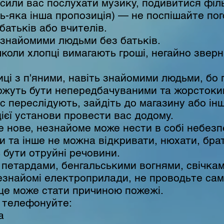
или вас послухати музику, подивитися філь
ь-яка інша пропозиція) — не поспішайте по
батьків або вчителів.
езнайомими людьми без батьків.
школи хлопці вимагають гроші, негайно зверн
ці з п'яними, навіть знайомими людьми, бо 
можуть бути непередбачуваними та жорстоки
с переслідують, зайдіть до магазину або ін
ієї установи провести вас додому.
е нове, незнайоме може нести в собі небезп
и та інше не можна відкривати, нюхати, брат
 бути отруйні речовини.
 петардами, бенгальськими вогнями, свічка
езнайомі електроприлади, не проводьте сам
о це може стати причиною пожежі.
і телефонуйте:
а