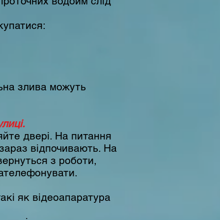
проточних водойм слід
купатися:
льна злива можуть
лиці.
йте двері. На питання
 зараз відпочивають. На
вернуться з роботи,
зателефонувати.
такі як відеоапаратура