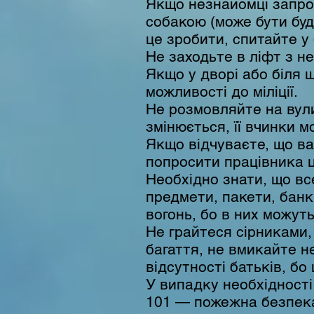
Якщо незнайомці запрос
собакою (може бути буд
це зробити, спитайте у 
Не заходьте в ліфт з н
Якщо у дворі або біля 
можливості до міліції.
Не розмовляйте на вули
змінюється, її вчинки 
Якщо відчуваєте, що ва
попросити працівника ц
Необхідно знати, що вс
предмети, пакети, банк
вогонь, бо в них можуть
Не грайтеся сірниками,
багаття, не вмикайте н
відсутності батьків, б
У випадку необхідност
101 — пожежна безпек