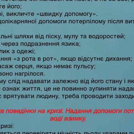
е його;
і, викличте «швидку допомогу».
долікарняної допомоги потерпілому після ви
льні шляхи від піску, мулу та водоростей;
через подразнення язика;
ик з одежі;
ня «з рота в рот», якщо відсутнє дихання;
саж серця, якщо немає пульсу;
воно нагрілося.
у слід надавати залежно від його стану і 
 ознак життя, це не повинно зупиняти нада
 врятувати людину, треба проводити заходи
а поведінки на кризі. Надання допомоги пот
воді взимку.
ризі:
ється перевіряти міцність льоду ударами па