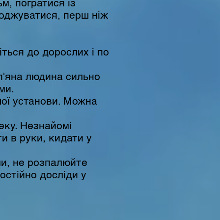
м, погратися із
годжуватися, перш ніж
іться до дорослих і по
п'яна людина сильно
ми.
шої установи. Можна
еку. Незнайомі
и в руки, кидати у
ми, не розпалюйте
остійно досліди у