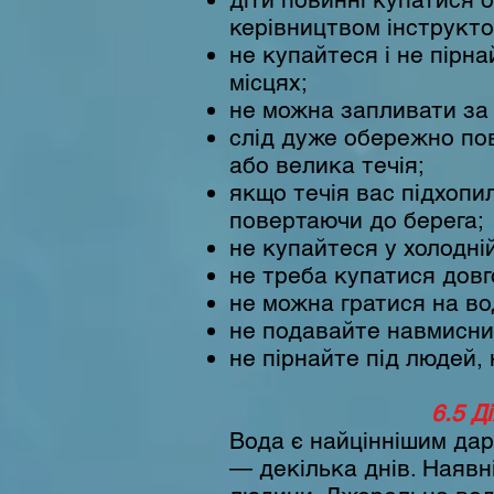
керівництвом інструкто
не купайтеся і не пірн
місцях;
не можна запливати за
слід дуже обережно пов
або велика течія;
якщо течія вас підхопил
повертаючи до берега;
не купайтеся у холодні
не треба купатися довг
не можна гратися на вод
не подавайте навмисних
не пірнайте під людей, 
6.5 Д
Вода є найціннішим дар
— декілька днів. Наявн