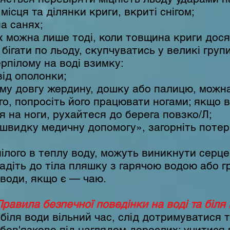
ісця та ділянки криги, вкриті снігом;
а санях;
 можна лише тоді, коли товщина криги дося
ігати по льоду, скупчуватись у великі групи
рпілому на воді взимку:
від ополонки;
му довгу жердину, дошку або палицю, можна
о, попросіть його працювати ногами; якщо 
я на ноги, рухайтеся до берега повзко/Л;
швидку медичну допомогу», загорніть потерп
лого в теплу воду, можуть виникнути серце
діть до тіла пляшку з гарячою водою або гр
води, якщо є — чаю.
Правила безпечної поведінки на воді та біля 
іля води вільний час, слід дотримуватися 
обов'язково під наглядом дорослих; учитися 