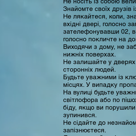
Не носіть із собою вел
Знайомте своїх друзів і
Не лякайтеся, коли, зн
вхідні двері, голосно 
зателефонувавши 02, ви
голосно покличте на до
Виходячи з дому, не за
нижніх поверхах.
Не залишайте у дверях 
сторонніх людей.
Будьте уважними із клю
місцях. У випадку пропа
На вулиці будьте уважн
світлофора або по пішо
біду, якщо ви порушили
зупинився.
Не сідайте до незнайом
запізнюєтеся.