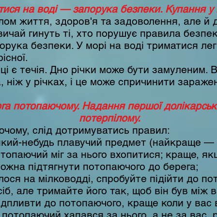
ися на воді — запорука безпеки. Купання у мо
лом життя, здоров'я та задоволення, але й
ичай гинуть ті, хто порушує правила безпек
орука безпеки. У морі на воді триматися лег
існої.
і є течія. Дно річки може бути замуленим. В
, ніж у річках, і це може спричинити зараже
га потопаючому. Надання першої долікарськ
потерпілому.
чому, слід дотримуватись правил:
який-небудь плавучий предмет (найкраще — 
отопаючий міг за нього вхопитися; краще, як
 можна підтягнути потопаючого до берега;
ся на мілководді, спробуйте підійти до пот
б, але тримайте його так, щоб він був між в
дпливти до потопаючого, краще коли у вас 
 потопаючий хапався за нього, а не за вас,