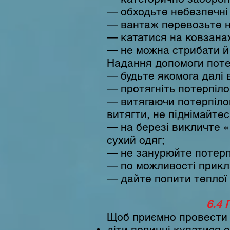
— обходьте небезпечні м
— вантаж перевозьте н
— кататися на ковзанах
— не можна стрибати й б
Надання допомоги поте
— будьте якомога далі 
— протягніть потерпіло
— витягаючи потерпілог
витягти, не піднімайтес
— на березі викличте «
сухий одяг;
— не занурюйте потерпі
— по можливості прикла
— дайте попити теплої 
6.4 
Щоб приємно провести б
діти повинні купатися 