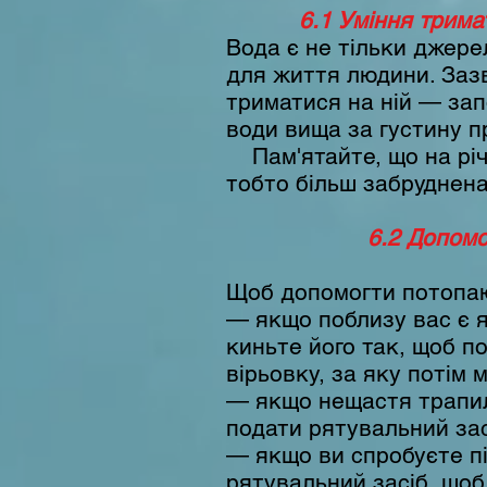
6.1 Уміння тримат
Вода є не тільки джере
для життя людини. Зазв
триматися на ній — зап
води вища за густину пр
Пам'ятайте, що на річц
тобто більш забруднена
6.2 Допомо
Щоб допомогти потопаю
— якщо поблизу вас є 
киньте його так, щоб п
вірьовку, за яку потім
— якщо нещастя трапило
подати рятувальний засі
— якщо ви спробуєте пі
рятувальний засіб, щоб