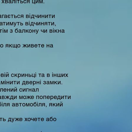
 хваліться цим.
агається відчинити
ватимуть відчиняти,
ім з балкону чи вікна
во якщо живете на
ій скриньці та в інших
амінити дверні замки.
елений сигнал
 завжди може попередити
біля автомобіля, який
ть дуже хочете або