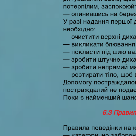
потерпілим, заспокоюйт
— опинившись на берез
У разі надання першої 
необхідно:
— очистити верхні диха
— викликати блювання 
— покласти під шию вал
— зробити штучне дихан
— зробити непрямий ма
— розтирати тіло, щоб 
Допомогу постраждалом
постраждалий не подає
Поки є найменший шанс
6.3 Правил
Правила поведінки на к
— категорично забороня