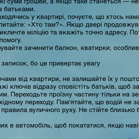
икі суми грошей, а якщо таке станеться — не
з батьками.
аходячись у квартирі, почуєте, що хтось нам
запитайте: «Хто там?». Якщо двері продовжу
кличте міліцію та вкажіть точно адресу. Пот
помогу.
бувайте зачинити балкон, кватирки, особли
записок, бо це привертає увагу
чами від квартири, не залишайте їх у поштов
жі ключів відразу сповістіть батьків, щоб з
им. Переходьте проїзну частину тільки на з
хідному переходу. Пам'ятайте, що водій не
 правила вуличного руху. Не стійте близько 
их в автомобіль, щоб покататися, якщо наві