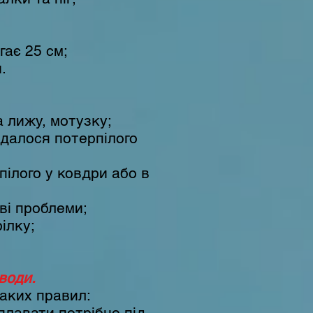
гає 25 см;
.
 лижу, мотузку;
вдалося потерпілого
ілого у ковдри або в
ві проблеми;
ілку;
води.
таких правил:
плавати потрібно під