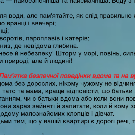
а — найбезпечніша та найсмачніша. Воду з 
ля води, але пам'ятайте, як слід правильно 
 вранці і ввечері;
ці;
оротів, пароплавів і катерів;
низ, де невідома глибина.
несе й небезпеку! Шторм у морі, повінь, си
 природі, але й людині!
 Пам’ятка безпечної поведінки вдома та на ву
ма без дорослих, нікому чужому не відчиня
 тато та мама, краще відповісти, що батьки
танням, чи є батьки вдома або коли вони по
вони зараз зайняті й запитати, коли й кому 
одому малознайомих хлопців і дівчат.
ми тим, що у вашій квартирі є дорогі речі, 