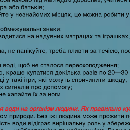
ра або батьків;
айте у незнайомих місцях, це можна робити 
 обмежувальні знаки;
одитися на надувних матрацах та іграшках, 
а, не панікуйте, треба пливти за течією, по
й воді, щоб не сталося переохолодження;
о, краще купатися декілька разів по 20—30 
і у такі ігри, які можуть спричинити шкоду;
 сигналів про допомогу;
не хапайте їх за ноги.
ія води на організм людини. Як правильно ку
ом природи. Без їжі людина може прожити п
ість води відіграє вирішальну роль у збереж