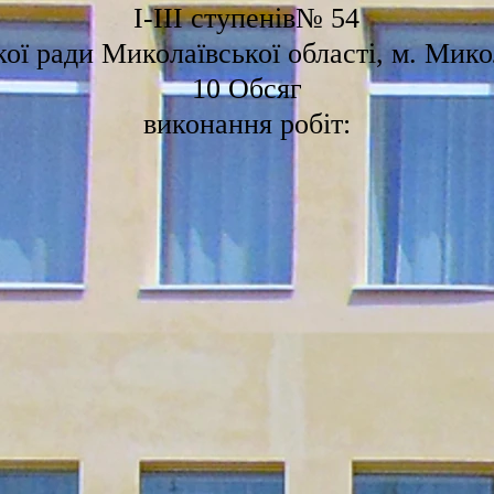
І-ІІІ ступенів
№ 54
ої ради Миколаївської області, м. Мико
10 Обсяг
виконання робіт: