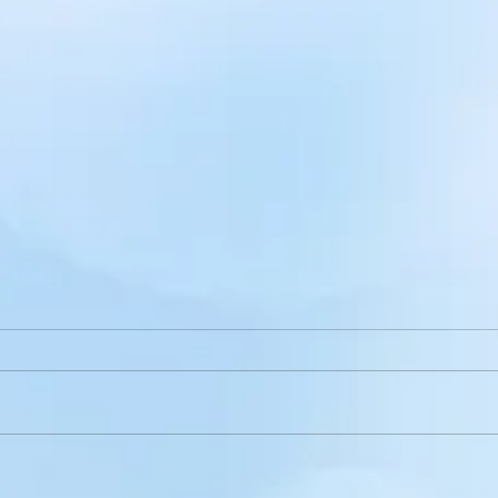
5 Міфів щодо вступу в
МІС
Україні для молоді з
сім