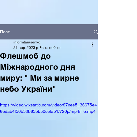
Пост
informtarasenko
21 вер. 2023 р.
Читати 0 хв
Флешмоб до
Міжнародного дня
миру: " Ми за мирне
небо України"
https://video.wixstatic.com/video/97cee5_36675e4
6edab4f50b52b65bb50cefa51/720p/mp4/file.mp4