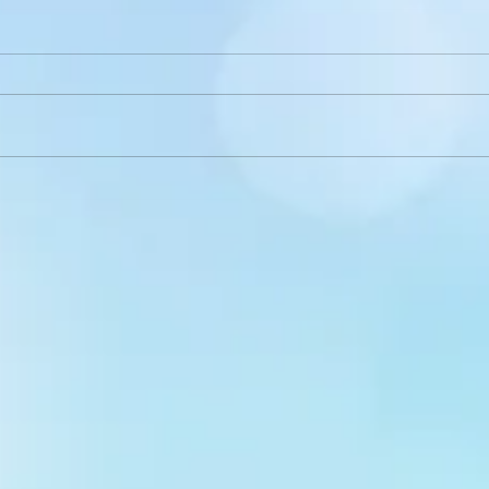
5 Міфів щодо вступу в
МІС
Україні для молоді з
сім
окупованих територій