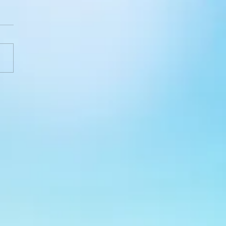
ЯЧНИК Родинно-
ейноговиховання