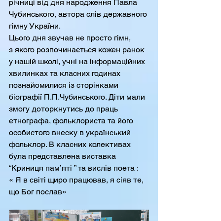
річниці від дня народження Павла 
Чубинського, автора слів державного 
гімну України.
Цього дня звучав не просто гімн,
з якого розпочинається кожен ранок 
у нашій школі, учні на інформаційних 
хвилинках та класних годинах 
познайомилися із сторінками 
біографії П.П.Чубинського. Діти мали 
змогу доторкнутись до праць 
етнографа, фольклориста та його 
особистого внеску в український 
фольклор. В класних колективах 
була представлена виставка 
“Криниця пам’яті ” та вислів поета : 
« Я в світі щиро працював, я сіяв те, 
що Бог послав» 